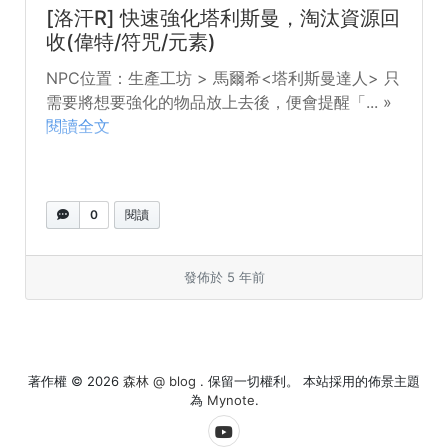
[洛汗R] 快速強化塔利斯曼，淘汰資源回
收(偉特/符咒/元素)
NPC位置：生產工坊 > 馬爾希<塔利斯曼達人> 只
需要將想要強化的物品放上去後，便會提醒「... »
閱讀全文
0
閱讀
發佈於 5 年前
著作權 © 2026
森林 @ blog
. 保留一切權利。 本站採用的佈景主題
為
Mynote
.