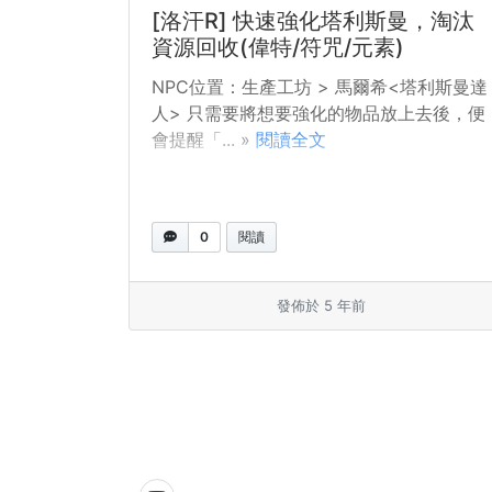
[洛汗R] 快速強化塔利斯曼，淘汰
資源回收(偉特/符咒/元素)
NPC位置：生產工坊 > 馬爾希<塔利斯曼達
人> 只需要將想要強化的物品放上去後，便
會提醒「... »
閱讀全文
0
閱讀
發佈於 5 年前
頁面導覽