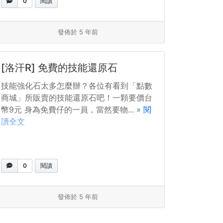
0
閱讀
發佈於 5 年前
[洛汗R] 免費的技能還原石
技能強化石太多怎麼辦？各位有看到「點數
商城」所販賣的技能還原石吧！一顆要價台
幣9元 身為免費仔的一員，當然要物... »
閱
讀全文
0
閱讀
發佈於 5 年前