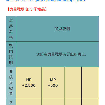
【力量戰場 第 5 季物品】
道
具
道具說明
名
稱
戰
鬥
送給在力量戰場有貢獻的勇士。
證
明
8
級
HP
MP
兵
+2,500
+500
徽
章
7