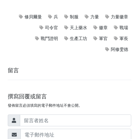
章
4
修貝爾曼
兵
制服
力量
力量徽章
星
技能
技能
司令官
天上藥水
徽章
戰場
軍
HP
MP
攻擊
防禦
官
+60,000
+12,000
戰鬥證明
生產工坊
軍官
軍長
+20%
+20%
徽
阿修雯德
章
5
留言
星
技能
技能
軍
HP
MP
攻擊
防禦
官
+70,000
+14,000
+25%
+30%
徽
撰寫回覆或留言
章
發佈留言必須填寫的電子郵件地址不會公開。
軍
技能
技能
長
HP
MP
攻擊
防禦
徽
+100,000
+20,000
+35%
+40%
章