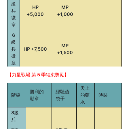
級
HP
MP
兵
+5,000
+1,000
徽
章
6
級
MP
兵
HP +7,500
+1,500
徽
章
5
【力量戰場 第 5 季結束獎勵】
級
HP
MP
兵
天上
+10,000
+2,000
勝利的
經驗值
徽
階級
的藥
時裝
勳章
袋子
章
水
4
8級
級
兵
HP
MP
兵