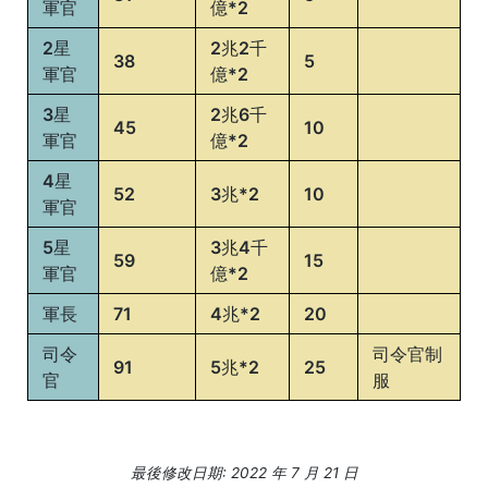
軍官
億*2
1
2星
2兆2千
星
38
5
技能
技能
軍官
億*2
軍
HP
MP
攻擊
防禦
官
+30,000
+6,000
3星
2兆6千
+5%
+5%
45
10
徽
軍官
億*2
章
4星
52
3兆*2
10
2
軍官
星
技能
技能
5星
3兆4千
軍
HP
MP
59
15
攻擊
防禦
軍官
億*2
官
+40,000
+8,000
+10%
+10%
徽
軍長
71
4兆*2
20
章
司令
司令官制
91
5兆*2
25
3
官
服
星
技能
技能
軍
HP
MP
攻擊
防禦
官
+50,000
+10,000
+15%
+15%
徽
最後修改日期: 2022 年 7 月 21 日