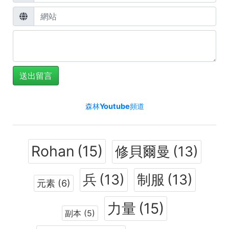
司
令
技能
技能
HP
MP
官
攻擊
防禦
+200,000
+40,000
徽
+50%
+50%
章
司
令
官
賽季結束時會給予有司令官徽章的角色４鑲嵌服裝
森林Youtube頻道
制
服
Rohan
(15)
修貝爾曼
(13)
兵
(13)
制服
(13)
元素
(6)
力量
(15)
副本
(5)