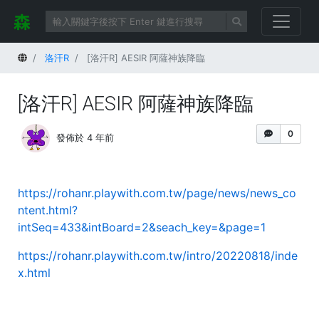
首頁
洛汗R
[洛汗R] AESIR 阿薩神族降臨
[洛汗R] AESIR 阿薩神族降臨
0
發佈於 4 年前
https://rohanr.playwith.com.tw/page/news/news_co
ntent.html?
intSeq=433&intBoard=2&seach_key=&page=1
https://rohanr.playwith.com.tw/intro/20220818/inde
x.html