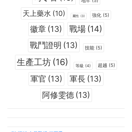
地牢
(5)
天上藥水
(10)
強化
(5)
屬性
(3)
戰場
(14)
徽章
(13)
戰鬥證明
(13)
技能
(5)
生產工坊
(16)
超越
(5)
等級
(4)
軍官
(13)
軍長
(13)
阿修雯德
(13)