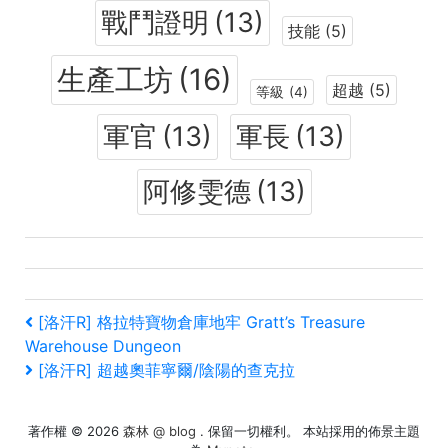
戰鬥證明
(13)
技能
(5)
生產工坊
(16)
超越
(5)
等級
(4)
軍官
(13)
軍長
(13)
阿修雯德
(13)
文
上
[洛汗R] 格拉特寶物倉庫地牢 Gratt’s Treasure
一
Warehouse Dungeon
章
篇
下
[洛汗R] 超越奧菲寧爾/陰陽的查克拉
文
一
導
章
篇
覽
著作權 © 2026
森林 @ blog
. 保留一切權利。 本站採用的佈景主題
文