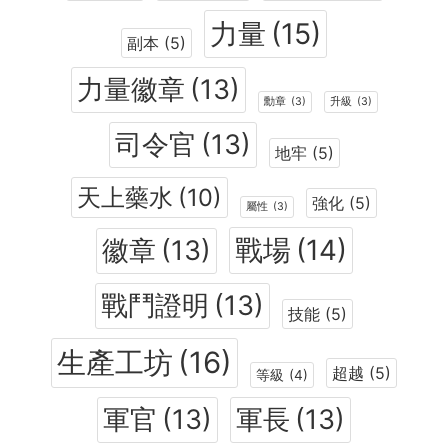
力量
(15)
副本
(5)
力量徽章
(13)
勳章
(3)
升級
(3)
司令官
(13)
地牢
(5)
天上藥水
(10)
強化
(5)
屬性
(3)
戰場
(14)
徽章
(13)
戰鬥證明
(13)
技能
(5)
生產工坊
(16)
超越
(5)
等級
(4)
軍官
(13)
軍長
(13)